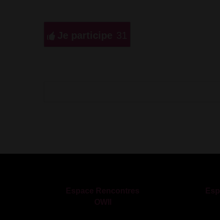
Je participe
31
Espace Rencontres
Esp
OWII