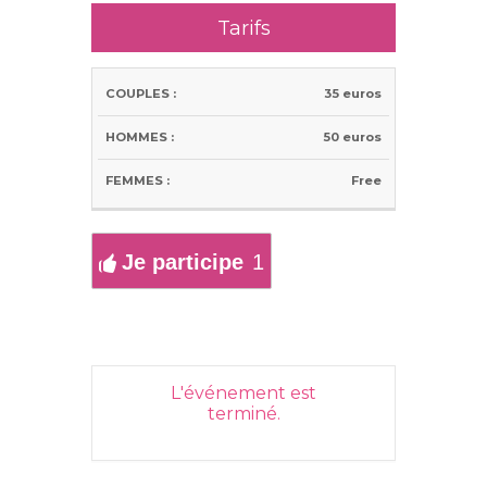
Tarifs
35 euros
COUPLES
HOMMES
FEMMES
50 euros
:
:
:
Free
Je participe
1
L'événement est
terminé.