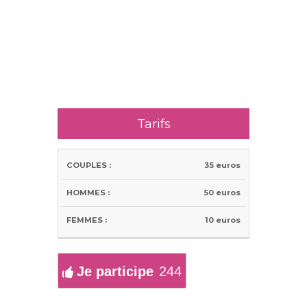
Tarifs
35 euros
COUPLES
HOMMES
FEMMES
50 euros
:
:
:
10 euros
Je participe
244