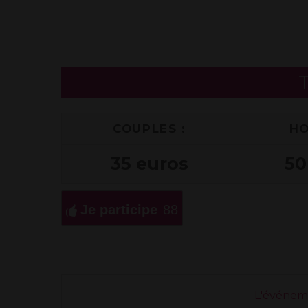
T
COUPLES :
HO
35 euros
50
Je participe
88
L'événeme