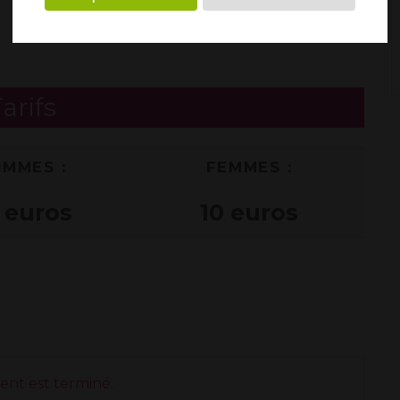
arifs
MMES :
FEMMES :
 euros
10 euros
nt est terminé.