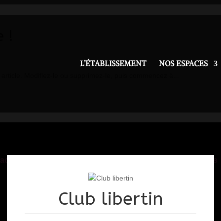
 !
L’ÉTABLISSEMENT
NOS ESPACES
article. Modifiez-le ou supprimez-le, puis commencez à...
ace Rencontres WYYLDE
Espace Rencontres
LIBERTIC
Club libertin