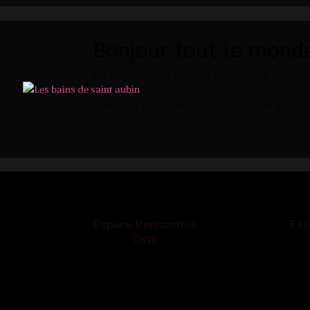
Bonjour tout le monde
par
lesbains
|
Oct 22, 2019
|
Non classé
Bienvenue sur WordPress. Ceci est votre premier 
Espace Rencontres
Esp
OWII